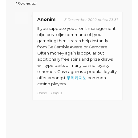
1 Komentar
Anonim
5 Desember 2022 pukul 23.31
If you suppose you aren’t management
of|in cost of|in command of} your
gambling then search help instantly
from BeGambleAware or Gamcare.
Often money again is popular but
additionally free spins and prize draws
will type parts of many casino loyalty
schemes. Cash again is a popular loyalty
offer amongst
우리카지노
common
casino players.
Balas
Hapus